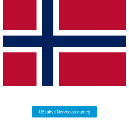
Užsakyti Norvegios numerį