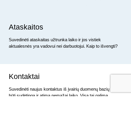
Ataskaitos
Suvedinėti ataskaitas užtrunka laiko ir jos vistiek
aktualesnės yra vadovui nei darbuotojui. Kaip to išvengti?
Kontaktai
Suvedinėti naujus kontaktus iš įvairių duomenų bazių gali
būti sudėtinga ir atima nemažai laiko. Visą tai galima
padaryti ir paprasčiau.