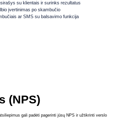
ašys su klientais ir surinks rezultatus
lbio įvertinimas po skambučio
bučiais ar SMS su balsavimo funkcija
s (NPS)
liepimus gali padėti pagerinti jūsų NPS ir užtikrinti verslo