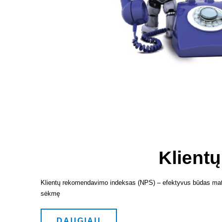
Klient
Klientų rekomendavimo indeksas (NPS) – efektyvus būdas matuoti 
sėkmę
DAUGIAU