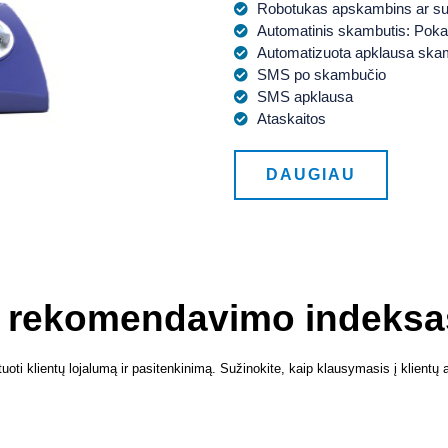
Robotukas apskambins ar susir
Automatinis skambutis: Poka
Automatizuota apklausa skam
SMS po skambučio
SMS apklausa
Ataskaitos
DAUGIAU
ų rekomendavimo indeksa
klientų lojalumą ir pasitenkinimą. Sužinokite, kaip klausymasis į klientų atsi