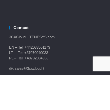
Contact
3CXCloud
– TENESYS.com
EN – Tel:
+442033551173
LT – Tel:
+37070040033
PL – Tel:
+48732084358
@: sales@3cxcloud.lt
Copyright © 3CX Cloud LT 2006
English
Lietuvių
Polski
(
Polish
)
Deutsch
(
German
)