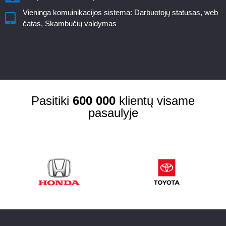
Vieninga komuinikacijos sistema: Darbuotojų statusas, web
čatas, Skambučių valdymas
Pasitiki
600 000
klientų visame
pasaulyje