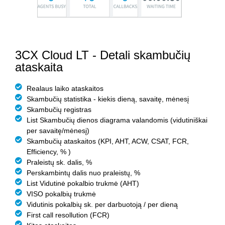
3CX Cloud LT - Detali skambučių
ataskaita
Realaus laiko ataskaitos​
Skambučių statistika​ - kiekis dieną, savaitę, mėnesį
Skambučių registras
List Skambučių dienos diagrama valandomis (vidutiniškai
per savaitę/mėnesį)
Skambučių ataskaitos (KPI, AHT, ACW, CSAT, FCR,
Efficiency, % )
Praleistų sk. dalis, %
Perskambintų dalis nuo praleistų, %
List Vidutinė pokalbio trukmė (AHT)
VISO pokalbių trukmė
Vidutinis pokalbių sk. per darbuotoją / per dieną
First call resollution (FCR)