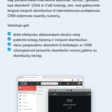
kaip pilnavertiškas internetinis telefonas, turintis „Spustelti,
kad skambinti” (Click to Call) funkciją, tam, kad galėtumėte
lengvai inicijuoti skambučius iš internetiniuose puslapiuose,
CRM sistemose esančių numerių.
Vartotojai gali:
dirbti efektyviau atlaisvindami ekrano vietą
patikrinti kolegų būseną ir inicijuoti skambučius
vienu paspaudimu skambinti iš tinklalapio ar CRM
užsiregistruoti Įeinančio skambučio numerį galima su
skambučių istoriją