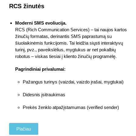
RCS žinutės
Moderni SMS evoliucija.
RCS (Rich Communication Services) – tai naujos kartos
žinučių formatas, derinantis SMS paprastumą su
šiuolaikinėmis funkcijomis. Tai leidžia siųsti interaktyvų
turinį, pvz., paveikslėlius, mygtukus ar net pokalbių
robotus – viskas tiesiai į kliento žinučių programėlę.
Pagrindiniai privalumai:
Pažangus turinys (vaizdai, vaizdo įrašai, mygtukai)
Didesnis įsitraukimas
Prekės ženklo atpažįstamumas (verified sender)
Plačiau