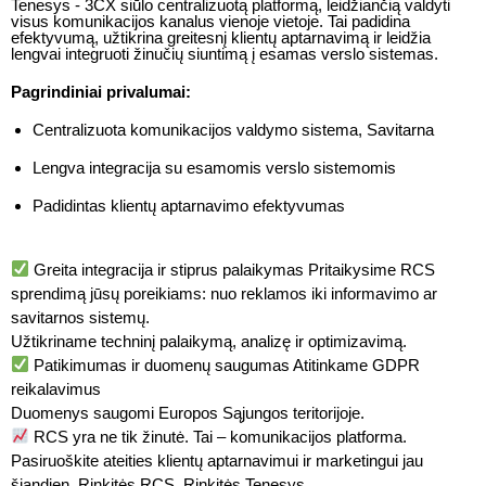
Tenesys - 3CX siūlo centralizuotą platformą, leidžiančią valdyti
visus komunikacijos kanalus vienoje vietoje. Tai padidina
efektyvumą, užtikrina greitesnį klientų aptarnavimą ir leidžia
lengvai integruoti žinučių siuntimą į esamas verslo sistemas.
Pagrindiniai privalumai:
Centralizuota komunikacijos valdymo sistema, Savitarna
Lengva integracija su esamomis verslo sistemomis
Padidintas klientų aptarnavimo efektyvumas
Greita integracija ir stiprus palaikymas Pritaikysime RCS
sprendimą jūsų poreikiams: nuo reklamos iki informavimo ar
savitarnos sistemų.
Užtikriname techninį palaikymą, analizę ir optimizavimą.
Patikimumas ir duomenų saugumas Atitinkame GDPR
reikalavimus
Duomenys saugomi Europos Sąjungos teritorijoje.
RCS yra ne tik žinutė. Tai – komunikacijos platforma.
Pasiruoškite ateities klientų aptarnavimui ir marketingui jau
šiandien. Rinkitės RCS. Rinkitės Tenesys.