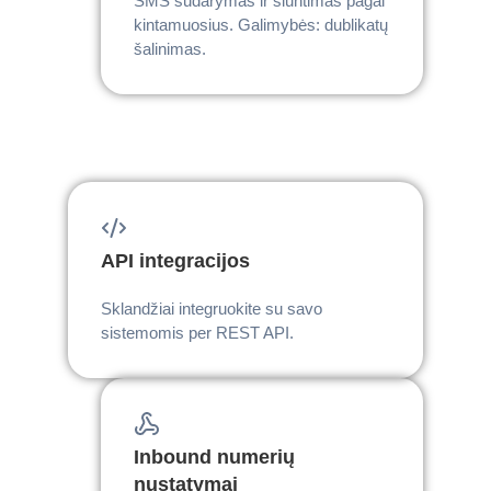
SMS sudarymas ir siuntimas pagal
kintamuosius. Galimybės: dublikatų
šalinimas.
API integracijos
Sklandžiai integruokite su savo
sistemomis per REST API.
Inbound numerių
nustatymai