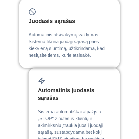
Juodasis sąrašas
Automatinis atsisakymų valdymas.
Sistema tikrina juodąjį sąrašą prieš
kiekvieną siuntimą, užtikrindama, kad
nesiųsite tiems, kurie atsisakė.
Automatinis juodasis
sąrašas
Sistema automatiškai atpažįsta
„STOP“ žinutes iš klientų ir
akimirksniu įtraukia juos į juodąjį
sąrašą, sustabdydama bet kokį
tolesnį SMS siuntimą be rankinio