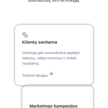
automatizuotą SMS technologiją.
Klientų savitarna
Vartotojai gali savarankiškai papildyti
balansą, valdyti numerius ir stebėti
naudojimą.
Sužinoti daugiau
Marketingo kampanijos