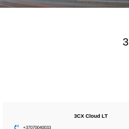
3
3CX Cloud LT
+37070040033