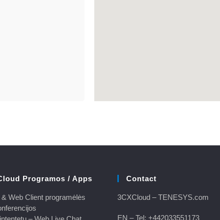
Cloud Programos / Apps
Contact
& Web Client programėlės
3CXCloud
– TENESYS.com
nferencijos
EN – Tel:
+442033551173
intentetu – Web Live Chat