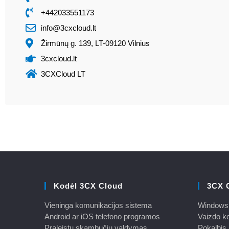
+442033551173
info@3cxcloud.lt
Žirmūnų g. 139, LT-09120 Vilnius
3cxcloud.lt
3CXCloud LT
Kodėl 3CX Cloud
3CX 
Vieninga komunikacijos sistema
Windows 
Android ar iOS telefono programos
Vaizdo ko
Praleistų skambučių valdymas
Pokalbis 