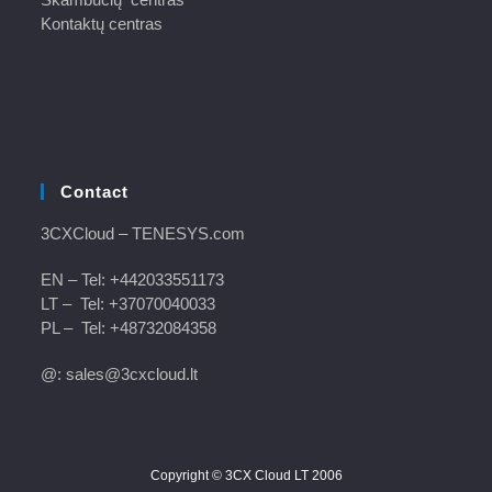
Kontaktų centras
Contact
3CXCloud
– TENESYS.com
EN – Tel:
+442033551173
LT – Tel:
+37070040033
PL – Tel:
+48732084358
@: sales@3cxcloud.lt
Copyright © 3CX Cloud LT 2006