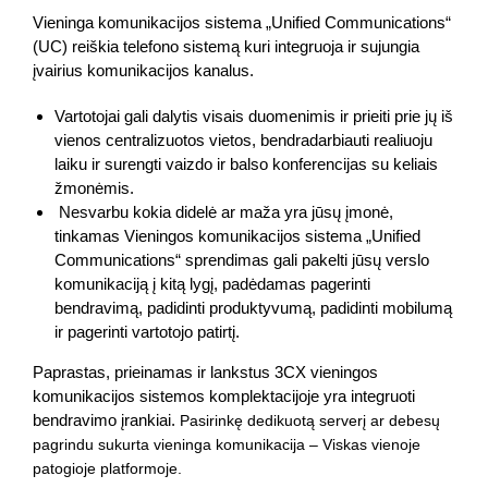
Vieninga komunikacijos sistema „Unified Communications“
(UC) reiškia telefono sistemą kuri integruoja ir sujungia
įvairius komunikacijos kanalus.
Vartotojai gali dalytis visais duomenimis ir prieiti prie jų iš
vienos centralizuotos vietos, bendradarbiauti realiuoju
laiku ir surengti vaizdo ir balso konferencijas su keliais
žmonėmis.
Nesvarbu kokia didelė ar maža yra jūsų įmonė,
tinkamas Vieningos komunikacijos sistema „Unified
Communications“ sprendimas gali pakelti jūsų verslo
komunikaciją į kitą lygį, padėdamas pagerinti
bendravimą, padidinti produktyvumą, padidinti mobilumą
ir pagerinti vartotojo patirtį.
Paprastas, prieinamas ir lankstus 3CX vieningos
komunikacijos sistemos komplektacijoje yra integruoti
bendravimo įrankiai.
Pasirinkę dedikuotą serverį
ar debesų
pagrindu sukurta vieninga komunikacija – Viskas vienoje
patogioje platformoje.