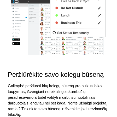
Peržiūrėkite savo kolegų būseną
Galimybė peržiūrėti kitų kolegų būseną yra puikus laiko
taupymas, išvengiant nereikalingo skambučių
peradresavimo artodėl valdyti ir dirbti su nuotoliniais
darbuotojais lengviau nei bet kada. Norite užbaigti projektą
ramiai? Tinkinkite savo būseną ir išvenkite jokių erzinančių
trikdžių.