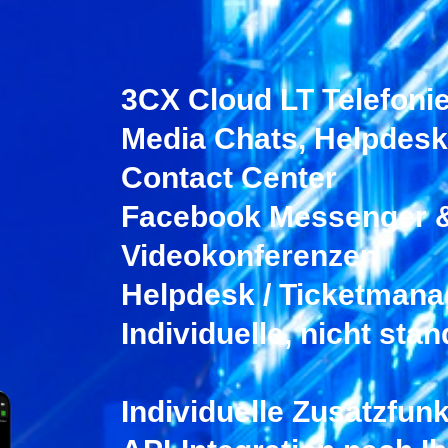
3CX Cloud LT Telefonie
Media Chats, Helpdes
Contact Center
Facebook Messenger 
Video­konferenzen
Helpdesk / Ticketman
Individuelle, nicht sta
Individuelle Zusatzfun