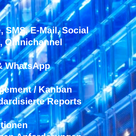
, SMS, E-Mail, Social
k, Omnichannel
& WhatsApp
agement / Kanban
ndardisierte Reports
ktionen