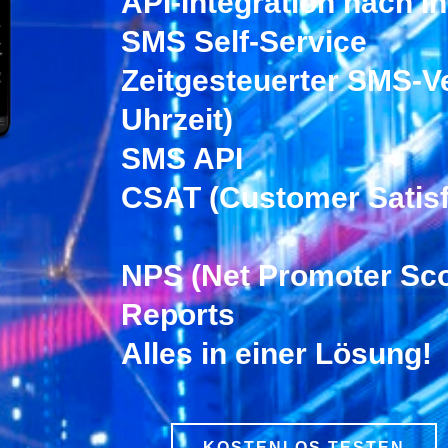
API-Integration nach 
SMS Self-Service
Zeitgesteuerter SMS-V
Uhrzeit)
SMS API
CSAT (Customer Satisf
NPS (Net Promoter Sco
Reports
Alles in einer Lösung!
KOSTENLOS TESTEN