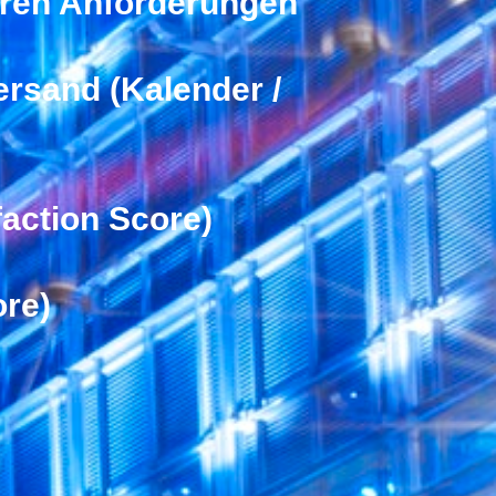
Ihren Anforderungen
ersand (Kalender /
action Score)
re)