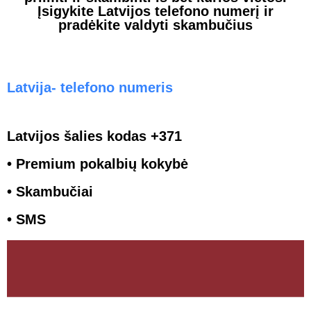
Įsigykite Latvijos telefono numerį ir
pradėkite valdyti skambučius
Latvija- telefono numeris
Latvijos šalies kodas +371
• Premium pokalbių kokybė
• Skambučiai
• SMS