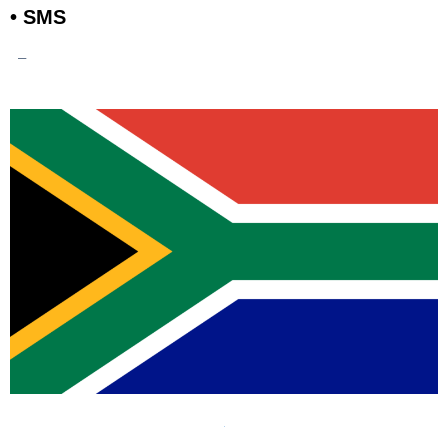
• SMS
–