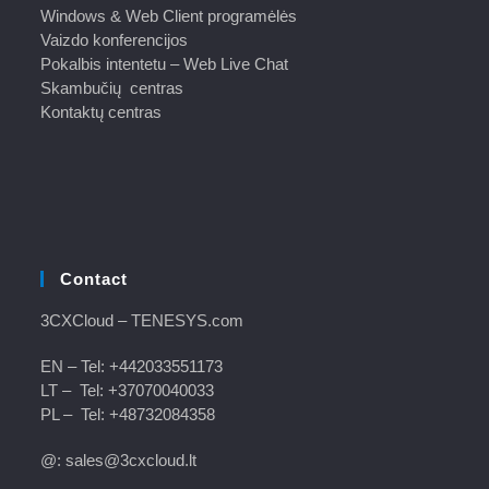
Windows & Web Client programėlės
Vaizdo konferencijos
Pokalbis intentetu – Web Live Chat
Skambučių centras
Kontaktų centras
Contact
3CXCloud
– TENESYS.com
EN – Tel:
+442033551173
LT – Tel:
+37070040033
PL – Tel:
+48732084358
@: sales@3cxcloud.lt