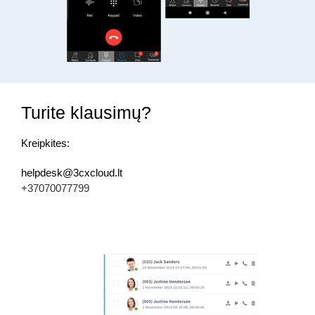
Turite klausimų?
Kreipkites:
helpdesk@3cxcloud.lt
+37070077799