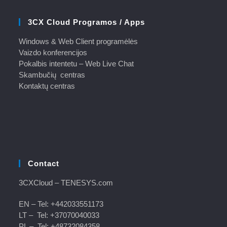
3CX Cloud Programos / Apps
Windows & Web Client programėlės
Vaizdo konferencijos
Pokalbis intentetu – Web Live Chat
Skambučių centras
Kontaktų centras
Contact
3CXCloud
– TENESYS.com
EN – Tel:
+442033551173
LT – Tel:
+37070040033
PL – Tel:
+48732084358